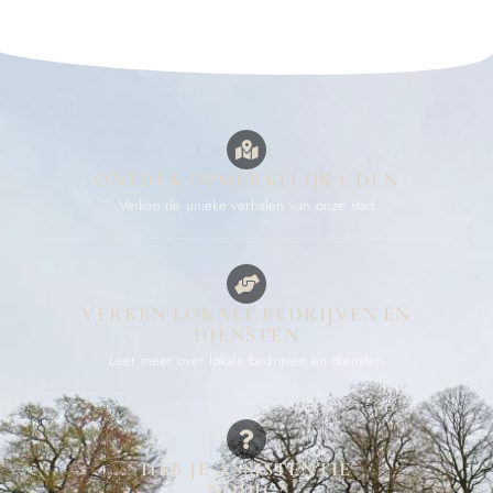
ONTDEK OPMERKELIJK UDEN
Verken de unieke verhalen van onze stad
VERKEN LOKALE BEDRIJVEN EN
DIENSTEN
Leer meer over lokale bedrijven en diensten
HEB JE ASSISTENTIE
NODIG?