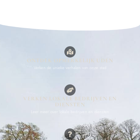
ONTDEK OPMERKELIJK UDEN
Verken de unieke verhalen van onze stad
VERKEN LOKALE BEDRIJVEN EN
DIENSTEN
Leer meer over lokale bedrijven en diensten