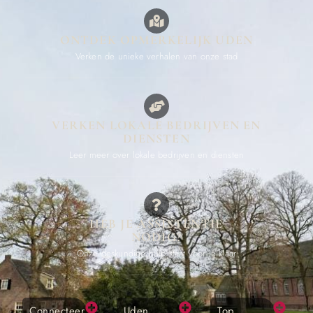
ONTDEK OPMERKELIJK UDEN
Verken de unieke verhalen van onze stad
VERKEN LOKALE BEDRIJVEN EN
DIENSTEN
Leer meer over lokale bedrijven en diensten
HEB JE ASSISTENTIE
NODIG?
Onze deskundige hulp staat voor je klaar
Connecteer
Uden
Top