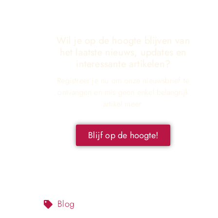
Wil je op de hoogte blijven van
het laatste nieuws, updates en
interessante artikelen?
Registreer je nu om onze nieuwsbrief te
ontvangen en mis geen enkel belangrijk
artikel meer.
Blijf op de hoogte!
Blog