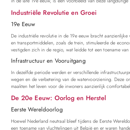
in de late 19e eeuw, is een voorbeeld van deze langdurige
Industriële Revolutie en Groei
19e Eeuw
De industriële revolutie in de 19e eeuw bracht aanzienlij
en transportmiddelen, zoals de trein, stimuleerde de econo
vestigden zich in de regio, wat leidde tot een toename van
Infrastructuur en Vooruitgang
In dezelfde periode werden er verschillende infrastructuur
wegen en de verbetering van de watervoorziening. Deze o
maakten het leven voor de inwoners aanzienlijk comfortabel
De 20e Eeuw: Oorlog en Herstel
Eerste Wereldoorlog
Hoewel Nederland neutraal bleef tijdens de Eerste Wereld
een toename van vluchtelingen uit België en er waren han