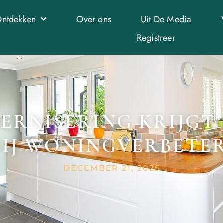
ntdekken
Over ons
Uit De Media
Registreer
ERNISERING KRIJGT 
IJ WONINGVERBETER
DECEMBER 21, 2025