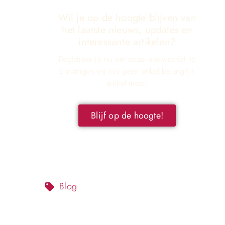
Wil je op de hoogte blijven van
het laatste nieuws, updates en
interessante artikelen?
Registreer je nu om onze nieuwsbrief te
ontvangen en mis geen enkel belangrijk
artikel meer.
Blijf op de hoogte!
Blog