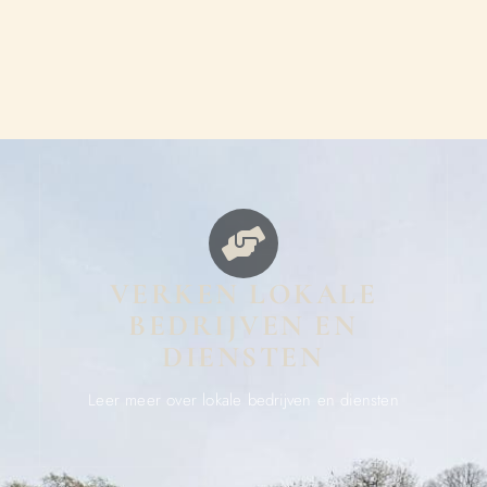
VERKEN LOKALE
BEDRIJVEN EN
DIENSTEN
Leer meer over lokale bedrijven en diensten