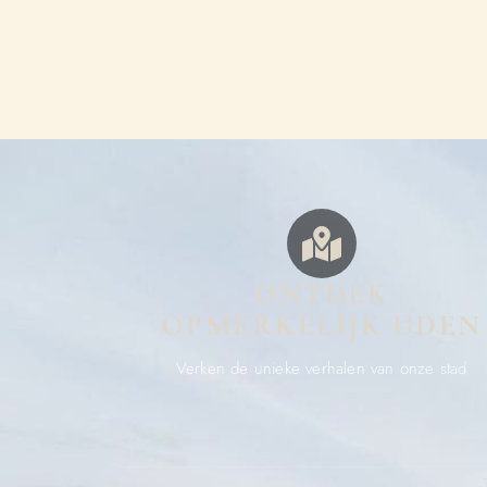
ONTDEK
OPMERKELIJK UDEN
Verken de unieke verhalen van onze stad