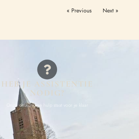
« Previous
Next »
HEB JE ASSISTENTIE
NODIG?
Onze deskundige hulp staat voor je klaar