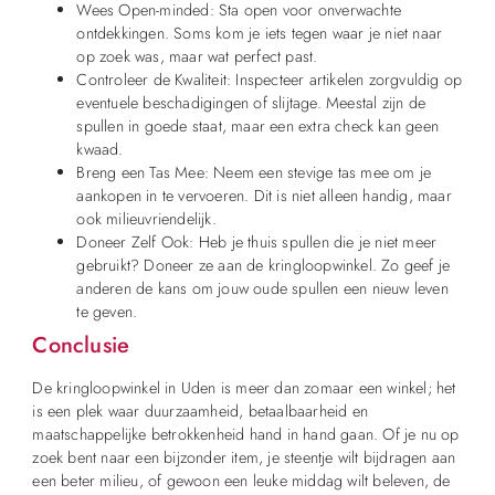
Wees Open-minded: Sta open voor onverwachte
ontdekkingen. Soms kom je iets tegen waar je niet naar
op zoek was, maar wat perfect past.
Controleer de Kwaliteit: Inspecteer artikelen zorgvuldig op
eventuele beschadigingen of slijtage. Meestal zijn de
spullen in goede staat, maar een extra check kan geen
kwaad.
Breng een Tas Mee: Neem een stevige tas mee om je
aankopen in te vervoeren. Dit is niet alleen handig, maar
ook milieuvriendelijk.
Doneer Zelf Ook: Heb je thuis spullen die je niet meer
gebruikt? Doneer ze aan de kringloopwinkel. Zo geef je
anderen de kans om jouw oude spullen een nieuw leven
te geven.
Conclusie
De kringloopwinkel in Uden is meer dan zomaar een winkel; het
is een plek waar duurzaamheid, betaalbaarheid en
maatschappelijke betrokkenheid hand in hand gaan. Of je nu op
zoek bent naar een bijzonder item, je steentje wilt bijdragen aan
een beter milieu, of gewoon een leuke middag wilt beleven, de