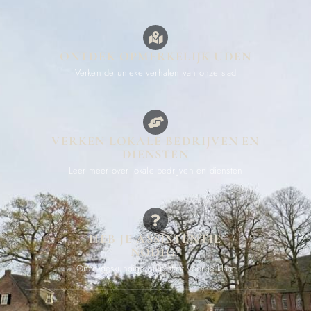
ONTDEK OPMERKELIJK UDEN
Verken de unieke verhalen van onze stad
VERKEN LOKALE BEDRIJVEN EN
DIENSTEN
Leer meer over lokale bedrijven en diensten
HEB JE ASSISTENTIE
NODIG?
Onze deskundige hulp staat voor je klaar