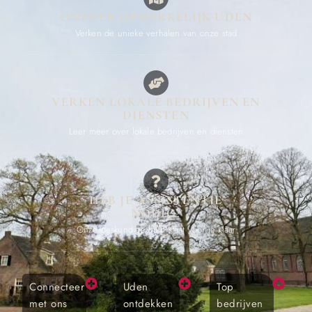
ONTDEK OPMERKELIJK UDEN
Verken de unieke verhalen van onze stad
VERKEN LOKALE BEDRIJVEN EN
DIENSTEN
Leer meer over lokale bedrijven en diensten
HEB JE ASSISTENTIE
NODIG?
Onze deskundige hulp staat voor je klaar
Connecteer
Uden
Top
met ons
ontdekken
bedrijven