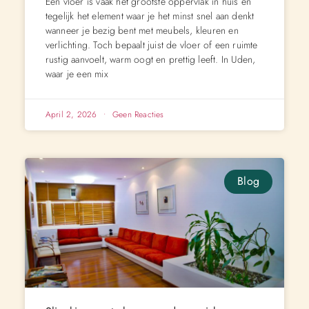
Een vloer is vaak het grootste oppervlak in huis en
tegelijk het element waar je het minst snel aan denkt
wanneer je bezig bent met meubels, kleuren en
verlichting. Toch bepaalt juist de vloer of een ruimte
rustig aanvoelt, warm oogt en prettig leeft. In Uden,
waar je een mix
April 2, 2026
Geen Reacties
Blog