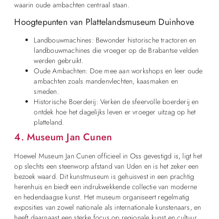
waarin oude ambachten centraal staan.
Hoogtepunten van Plattelandsmuseum Duinhove
Landbouwmachines: Bewonder historische tractoren en
landbouwmachines die vroeger op de Brabantse velden
werden gebruikt.
Oude Ambachten: Doe mee aan workshops en leer oude
ambachten zoals mandenvlechten, kaasmaken en
smeden.
Historische Boerderij: Verken de sfeervolle boerderij en
ontdek hoe het dagelijks leven er vroeger uitzag op het
platteland.
4. Museum Jan Cunen
Hoewel Museum Jan Cunen officieel in Oss gevestigd is, ligt het
op slechts een steenworp afstand van Uden en is het zeker een
bezoek waard. Dit kunstmuseum is gehuisvest in een prachtig
herenhuis en biedt een indrukwekkende collectie van moderne
en hedendaagse kunst. Het museum organiseert regelmatig
exposities van zowel nationale als internationale kunstenaars, en
heeft daarnaast een sterke focus op regionale kunst en cultuur.