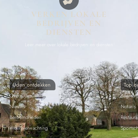
VERKEN LOKALE
BEDRIJVEN EN
DIENSTEN
Leer meer over lokale bedrijven en diensten
Uden ontdekken
Top b
Over Uden
Begraafp
Nieuws
Notaris
Beroemdheden
Restaura
Weersverwachting
Sportsc