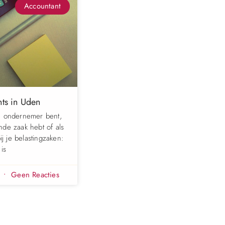
Accountant
ts in Uden
e ondernemer bent,
nde zaak hebt of als
ij je belastingzaken:
is
5
Geen Reacties