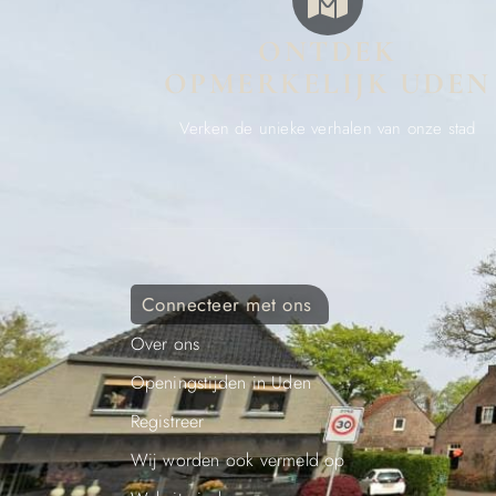
ONTDEK
OPMERKELIJK UDEN
Verken de unieke verhalen van onze stad
Connecteer met ons
Over ons
Openingstijden in Uden
Registreer
Wij worden ook vermeld op