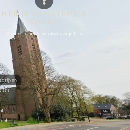
HEB JE ASSISTENTIE
NODIG?
Onze deskundige hulp staat voor je klaar
edrijven
laats
nt
hool