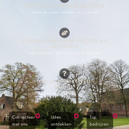
ONTDEK OPMERKELIJK UDEN
Verken de unieke verhalen van onze stad
VERKEN LOKALE BEDRIJVEN EN
DIENSTEN
Leer meer over lokale bedrijven en diensten
HEB JE ASSISTENTIE
NODIG?
Onze deskundige hulp staat voor je klaar
Connecteer
Uden
Top
met ons
ontdekken
bedrijven