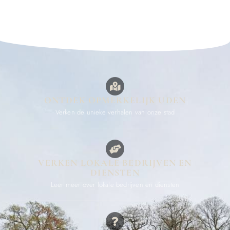
ONTDEK OPMERKELIJK UDEN
Verken de unieke verhalen van onze stad
VERKEN LOKALE BEDRIJVEN EN
DIENSTEN
Leer meer over lokale bedrijven en diensten