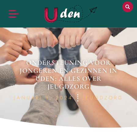
ONDERSTEUNING VOOR
JONGEREN EN GEZINNEN IN
UDEN: ALLES OVER
JEUGDZORG
JANUARI 9, 2024
JEUGDZORG