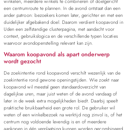
winkelen, meerdere winkels te combineren of doelgericht
een centrumroute te plannen. In de avond ontstaat dan een
ander patroon: bezoekers komen later, gerichter en met een
duidelijker afgebakend doel. Daarom verdient koopavond in
Uden een zelfstandige clusterpagina, met aandacht voor
context, gebruikslogica en de verschillende typen locaties
waarvoor avondopenstelling relevant kan zijn.
Waarom koopavond als apart onderwerp
wordt gezocht
De zoekintentie rond koopavond verschilt wezenlijk van de
zoekintentie rond gewone openingstijden. Wie zoekt naar
koopavond wil meestal geen standaardoverzicht van
dagelijkse uren, maar juist weten of de avond vandaag of
later in de week extra mogelijkheden biedt. Daarbij speelt
praktische bruikbaarheid een grote rol. De gebruiker wil
weten of een winkelbezoek na werktijd nog zinvol is, of het
centrum nog voldoende levendig is en of meerdere
aankopen in één verplaatsing kunnen worden gecombineerd.