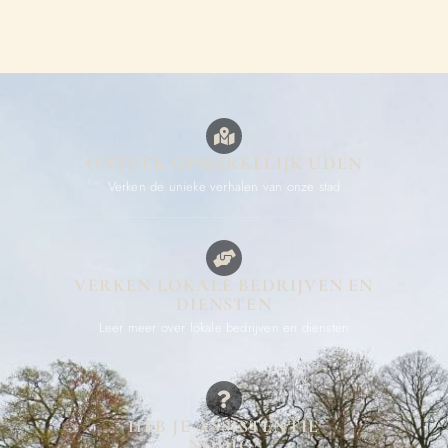
ONTDEK OPMERKELIJK UDEN
Verken de unieke verhalen van onze stad
VERKEN LOKALE BEDRIJVEN EN
DIENSTEN
Leer meer over lokale bedrijven en diensten
HEB JE ASSISTENTIE
NODIG?