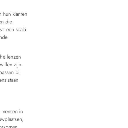
n hun klanten
en die
vat een scala
ande
che lenzen
illen zijn
passen bij
ens staan
n mensen in
uwplaatsen,
voorkomen.