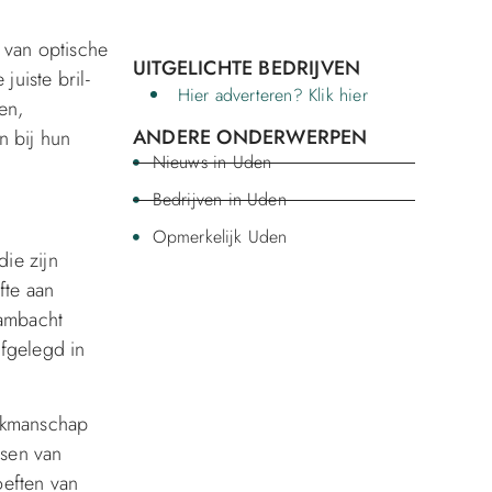
 van optische
UITGELICHTE BEDRIJVEN
uiste bril-
Hier adverteren? Klik hier
en,
ANDERE ONDERWERPEN
n bij hun
Nieuws in Uden
Bedrijven in Uden
Opmerkelijk Uden
die zijn
fte aan
 ambacht
afgelegd in
vakmanschap
ssen van
oeften van