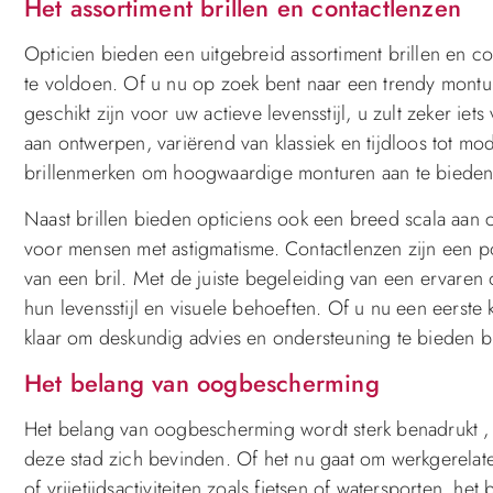
Het assortiment brillen en contactlenzen
Opticien bieden een uitgebreid assortiment brillen en 
te voldoen. Of u nu op zoek bent naar een trendy montuur
geschikt zijn voor uw actieve levensstijl, u zult zeker ie
aan ontwerpen, variërend van klassiek en tijdloos tot m
brillenmerken om hoogwaardige monturen aan te bieden di
Naast brillen bieden opticiens ook een breed scala aan
voor mensen met astigmatisme. Contactlenzen zijn een pop
van een bril. Met de juiste begeleiding van een ervaren 
hun levensstijl en visuele behoeften. Of u nu een eerste 
klaar om deskundig advies en ondersteuning te bieden bij
Het belang van oogbescherming
Het belang van oogbescherming wordt sterk benadrukt , 
deze stad zich bevinden. Of het nu gaat om werkgerelatee
of vrijetijdsactiviteiten zoals fietsen of watersporten, 