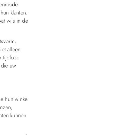
llenmode
hun klanten.
at wils in de
htsvorm,
iet alleen
 tijdloze
l die uw
ie hun winkel
enzen,
anten kunnen