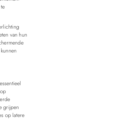
 te
rlichting
eten van hun
eschermende
g kunnen
ssentieel
 op
eerde
e grijpen
s op latere