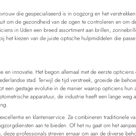
vrouw die gespecialiseerd is in oogzorg en het verstrekken
 om de gezondheid van de ogen te controleren en om de j
ciens in Uden een breed assortiment aan brillen, zonnebrill
j het kiezen van de juiste optische hulpmiddelen die passe
ie en innovatie. Het begon allemaal met de eerste opticiens 
derlandse stad. Terwijl de tijd verstreek, groeide de behoe
tot een gestage evolutie in de manier waarop opticiens hun
tometrische apparatuur, de industrie heeft een lange weg 
ing.
xcellentie en klantenservice. Ze combineren traditionele 
gzorgdiensten aan te bieden. Of het nu gaat om het aanpa
n, deze professionals streven ernaar om aan de diverse beh