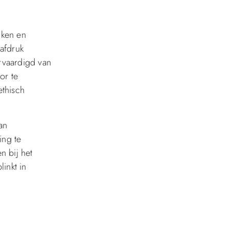
jken en
afdruk
rvaardigd van
or te
ethisch
an
ing te
n bij het
inkt in