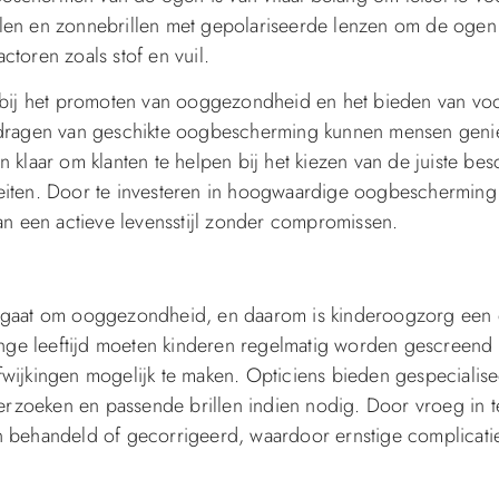
len en zonnebrillen met gepolariseerde lenzen om de ogen
toren zoals stof en vuil.
 bij het promoten van ooggezondheid en het bieden van voo
t dragen van geschikte oogbescherming kunnen mensen geni
aan klaar om klanten te helpen bij het kiezen van de juiste b
viteiten. Door te investeren in hoogwaardige oogbeschermin
 een actieve levensstijl zonder compromissen.
 gaat om ooggezondheid, en daarom is kinderoogzorg een e
jonge leeftijd moeten kinderen regelmatig worden gescreend
wijkingen mogelijk te maken. Opticiens bieden gespecialis
zoeken en passende brillen indien nodig. Door vroeg in t
 behandeld of gecorrigeerd, waardoor ernstige complicatie