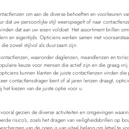
contactlenzen om aan de diverse behoeften en voorkeuren va
 dat uw persoonlijke stijl weerspiegelt of naar contactlenz
ts vinden dat aan uw eisen voldoet. Het assortiment brillen om
odern en eigentijds. Opticiens werken samen met vooraansta
e zowel stijlvol als duurzaam zijn.
 contactlenzen, waaronder daglenzen, maandlenzen en toris
ulaire keuze voor mensen die actief zijn en die graag vrij w
opticiens kunnen klanten de juiste contactlenzen vinden die 
keer contactlensdrager bent of al jaren lenzen draagt, optici
 het kiezen van de juiste optie voor u.
vooral gezien de diverse activiteiten en omgevingen waari
rde risico’s, zoals het dragen van veiligheidsbrillen op bo
het beschermen van de ogen is van vitaal belang om letsel te 