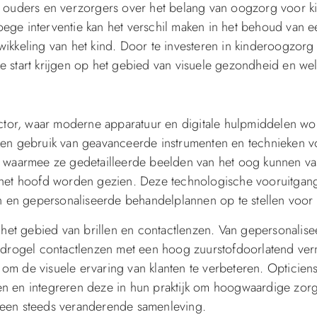
n ouders en verzorgers over het belang van oogzorg voor k
ege interventie kan het verschil maken in het behoud van 
ikkeling van het kind. Door te investeren in kinderoogzorg
 start krijgen op het gebied van visuele gezondheid en wel
ector, waar moderne apparatuur en digitale hulpmiddelen w
ken gebruik van geavanceerde instrumenten en technieken v
, waarmee ze gedetailleerde beelden van het oog kunnen va
 het hoofd worden gezien. Deze technologische vooruitgang 
en en gepersonaliseerde behandelplannen op te stellen voor 
p het gebied van brillen en contactlenzen. Van gepersonalis
hydrogel contactlenzen met een hoog zuurstofdoorlatend ve
m de visuele ervaring van klanten te verbeteren. Opticiens
en en integreren deze in hun praktijk om hoogwaardige zor
 een steeds veranderende samenleving.