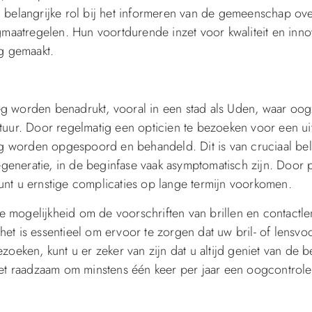
 belangrijke rol bij het informeren van de gemeenschap ov
atregelen. Hun voortdurende inzet voor kwaliteit en innov
rg gemaakt.
eg worden benadrukt, vooral in een stad als Uden, waar oo
tuur. Door regelmatig een opticien te bezoeken voor een u
 worden opgespoord en behandeld. Dit is van cruciaal be
neratie, in de beginfase vaak asymptomatisch zijn. Door p
unt u ernstige complicaties op lange termijn voorkomen.
mogelijkheid om de voorschriften van brillen en contactlen
t is essentieel om ervoor te zorgen dat uw bril- of lensvoo
oeken, kunt u er zeker van zijn dat u altijd geniet van de b
het raadzaam om minstens één keer per jaar een oogcontrole