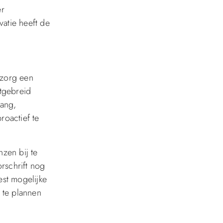
er
atie heeft de
gzorg een
itgebreid
lang,
roactief te
zen bij te
rschrift nog
est mogelijke
 te plannen