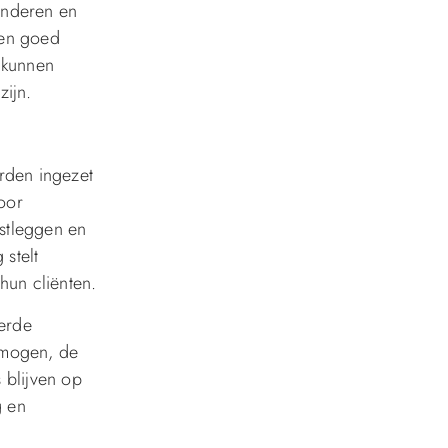
inderen en
een goed
 kunnen
zijn.
orden ingezet
oor
stleggen en
stelt
hun cliënten.
eerde
rmogen, de
 blijven op
g en