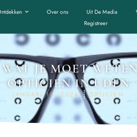
ntdekken
Over ons
Uit De Media
Registreer
 WAT JE MOET WETE
OPTICIEN IN UDEN
JANUARI 10, 2024
OPTICIEN