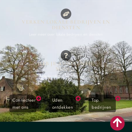
VERKEN LOKALE BEDRIJVEN EN
DIENSTEN
Leer meer over lokale bedrijven en diensten
HEB JE ASSISTENTIE
NODIG?
Onze deskundige hulp staat voor je klaar
Connecteer
Uden
Top
met ons
ontdekken
bedrijven