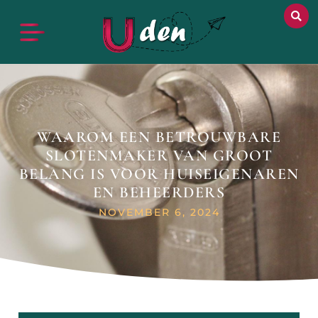
WAAROM EEN BETROUWBARE
SLOTENMAKER VAN GROOT
BELANG IS VOOR HUISEIGENAREN
EN BEHEERDERS
NOVEMBER 6, 2024