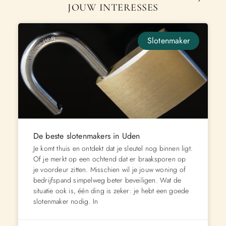
JOUW INTERESSES
Slotenmaker
De beste slotenmakers in Uden
Je komt thuis en ontdekt dat je sleutel nog binnen ligt.
Of je merkt op een ochtend dat er braaksporen op
je voordeur zitten. Misschien wil je jouw woning of
bedrijfspand simpelweg beter beveiligen. Wat de
situatie ook is, één ding is zeker: je hebt een goede
slotenmaker nodig. In