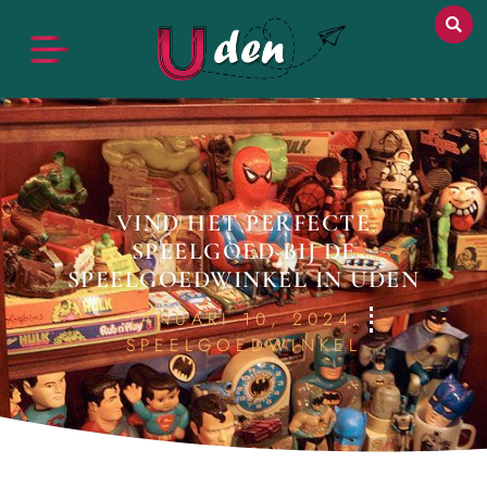
VIND HET PERFECTE
SPEELGOED BIJ DE
SPEELGOEDWINKEL IN UDEN
JANUARI 10, 2024
SPEELGOEDWINKEL