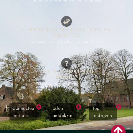
Verken de unieke verhalen van onze stad
VERKEN LOKALE BEDRIJVEN EN
DIENSTEN
Leer meer over lokale bedrijven en diensten
HEB JE ASSISTENTIE
NODIG?
Onze deskundige hulp staat voor je klaar
Connecteer
Uden
Top
met ons
ontdekken
bedrijven