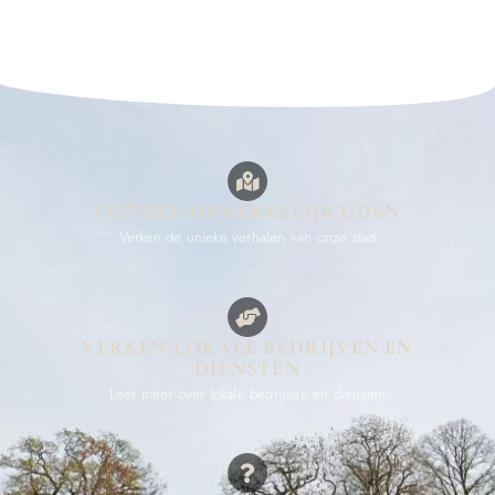
ONTDEK OPMERKELIJK UDEN
Verken de unieke verhalen van onze stad
VERKEN LOKALE BEDRIJVEN EN
DIENSTEN
Leer meer over lokale bedrijven en diensten